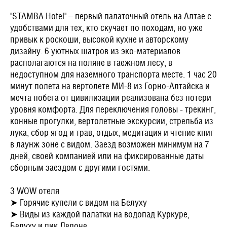
"STAMBA Hotel" – первый палаточный отель на Алтае с
удобствами для тех, кто скучает по походам, но уже
привык к роскоши, высокой кухне и авторскому
дизайну. 6 уютных шатров из эко-материалов
располагаются на поляне в таежном лесу, в
недоступном для наземного транспорта месте. 1 час 20
минут полета на вертолете МИ-8 из Горно-Алтайска и
мечта побега от цивилизации реализована без потери
уровня комфорта. Для переключения головы - трекинг,
конные прогулки, вертолетные экскурсии, стрельба из
лука, сбор ягод и трав, отдых, медитация и чтение книг
в лаунж зоне с видом. Заезд возможен минимум на 7
дней, своей компанией или на фиксированные даты
сборным заездом с другими гостями.
3 WOW отеля
➤ Горячие купели с видом на Белуху
➤ Виды из каждой палатки на водопад Куркуре,
Белуху и пик Делоне