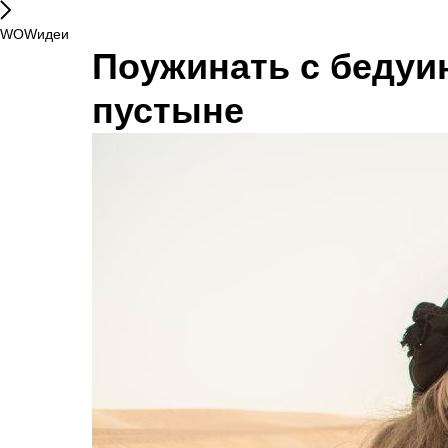
WOWидеи
Поужинать с бедуи
пустыне