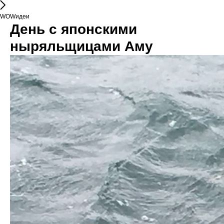
WOWидеи
День с японскими
ныряльщицами Аму