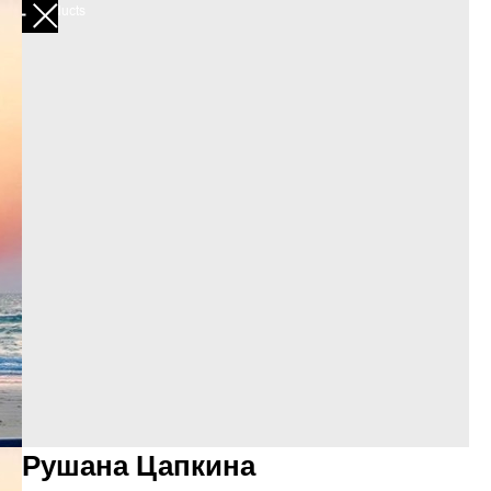
More products
Рушана Цапкина